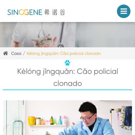
Casa
Kèlóng jǐngquǎn: Cão policial clonado
Kèlóng jǐngquǎn: Cão policial
clonado