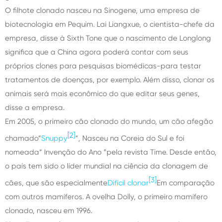
O filhote clonado nasceu na Sinogene, uma empresa de
biotecnologia em Pequim. Lai Liangxue, o cientista-chefe da
empresa, disse à Sixth Tone que o nascimento de Longlong
significa que a China agora poderá contar com seus
próprios clones para pesquisas biomédicas-para testar
tratamentos de doenças, por exemplo. Além disso, clonar os
animais será mais econômico do que editar seus genes,
disse a empresa.
Em 2005, o primeiro cão clonado do mundo, um cão afegão
[2]
chamado“
Snuppy
”, Nasceu na Coreia do Sul e foi
nomeada“ Invenção do Ano ”pela revista Time. Desde então,
o país tem sido o líder mundial na ciência da clonagem de
[3]
cães, que são especialmente
Difícil clonar
Em comparação
com outros mamíferos. A ovelha Dolly, o primeiro mamífero
clonado, nasceu em 1996.