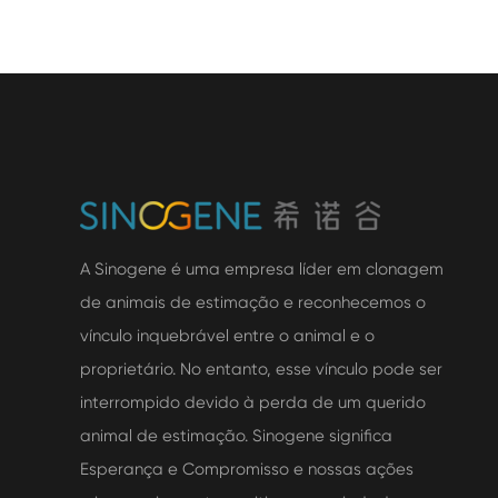
A Sinogene é uma empresa líder em clonagem
de animais de estimação e reconhecemos o
vínculo inquebrável entre o animal e o
proprietário. No entanto, esse vínculo pode ser
interrompido devido à perda de um querido
animal de estimação. Sinogene significa
Esperança e Compromisso e nossas ações