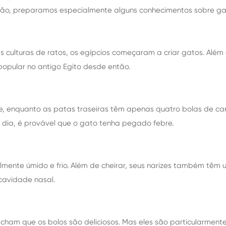
ão, preparamos especialmente alguns conhecimentos sobre ga
 as culturas de ratos, os egípcios começaram a criar gatos. Al
popular no antigo Egito desde então.
e, enquanto as patas traseiras têm apenas quatro bolas de car
m dia, é provável que o gato tenha pegado febre.
almente úmido e frio. Além de cheirar, seus narizes também tê
cavidade nasal.
ham que os bolos são deliciosos. Mas eles são particularmente