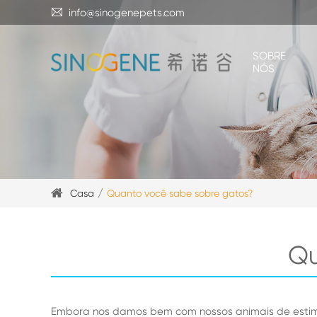

info@sinogenepets.com
SOBRE
NÓS
Casa
Quanto você sabe sobre gatos?
Qu
Embora nos damos bem com nossos animais de estimaç