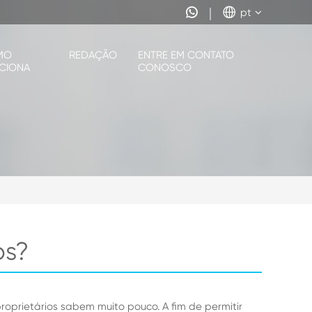


pt
MO
REDAÇÃO
ENTRE EM CONTATO
CIONA
CONOSCO
os?
prietários sabem muito pouco. A fim de permitir