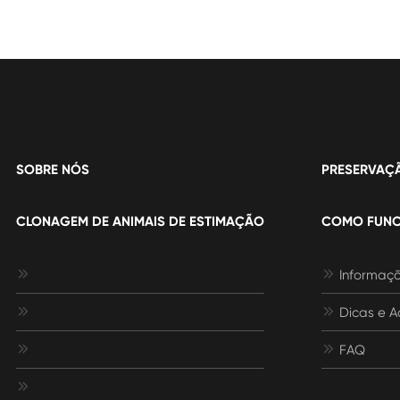
SOBRE NÓS
PRESERVAÇ
CLONAGEM DE ANIMAIS DE ESTIMAÇÃO
COMO FUNC


Informaçõ


Dicas e A


FAQ
