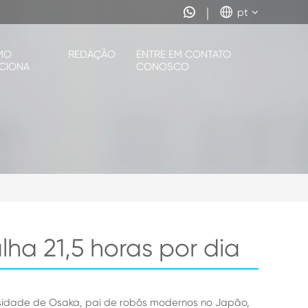


pt
MO
REDAÇÃO
ENTRE EM CONTATO
CIONA
CONOSCO
ha 21,5 horas por dia
versidade de Osaka, pai de robôs modernos no Japão,