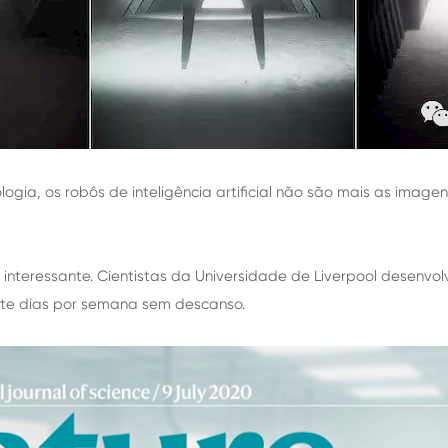
gia, os robôs de inteligência artificial não são mais as imagen
 interessante. Cientistas da Universidade de Liverpool desenvol
sete dias por semana sem descanso.