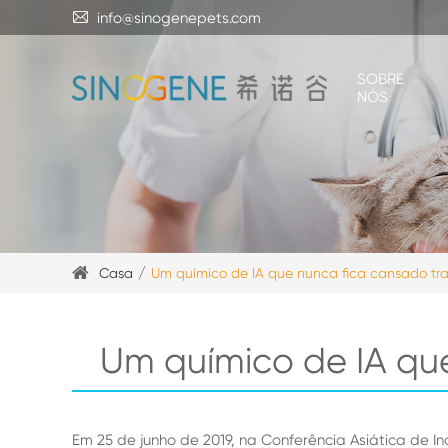

info@sinogenepets.com
SOBRE
NÓS
Casa
Um químico de IA que nunca fica cansado trab
Um químico de IA que
Em 25 de junho de 2019, na Conferência Asiática de 