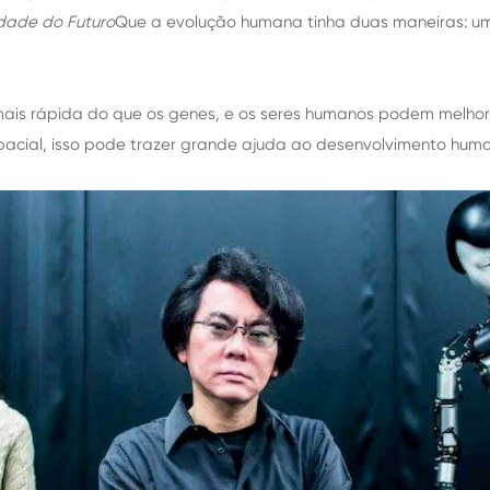
dade do Futuro
Que a evolução humana tinha duas maneiras: um
mais rápida do que os genes, e os seres humanos podem melhora
pacial, isso pode trazer grande ajuda ao desenvolvimento huma