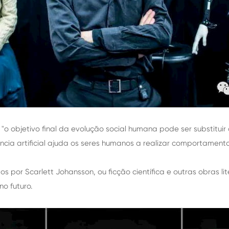
 "o objetivo final da evolução social humana pode ser substitui
ncia artificial ajuda os seres humanos a realizar comportament
os por Scarlett Johansson, ou ficção científica e outras obras l
no futuro.