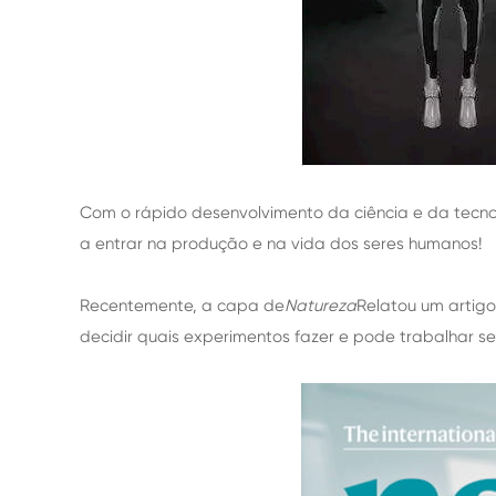
Com o rápido desenvolvimento da ciência e da tecnolo
a entrar na produção e na vida dos seres humanos!
Recentemente, a capa de
Natureza
Relatou um artigo
decidir quais experimentos fazer e pode trabalhar 