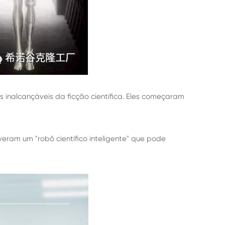
s inalcançáveis da ficção científica. Eles começaram
veram um "robô científico inteligente" que pode