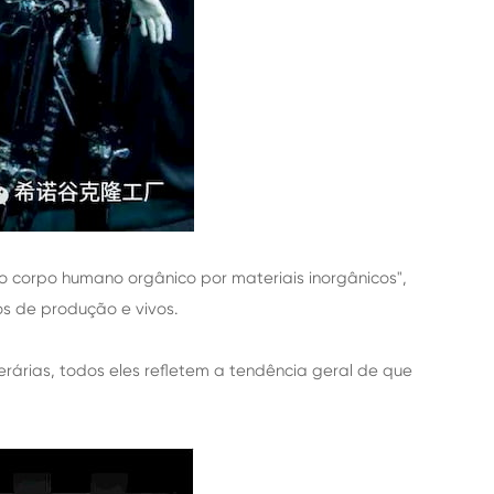
r o corpo humano orgânico por materiais inorgânicos",
os de produção e vivos.
iterárias, todos eles refletem a tendência geral de que