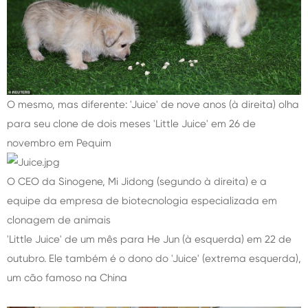
O mesmo, mas diferente: 'Juice' de nove anos (à direita) olha
para seu clone de dois meses 'Little Juice' em 26 de
novembro em Pequim
O CEO da Sinogene, Mi Jidong (segundo à direita) e a
equipe da empresa de biotecnologia especializada em
clonagem de animais
'Little Juice' de um mês para He Jun (à esquerda) em 22 de
outubro. Ele também é o dono do 'Juice' (extrema esquerda),
um cão famoso na China