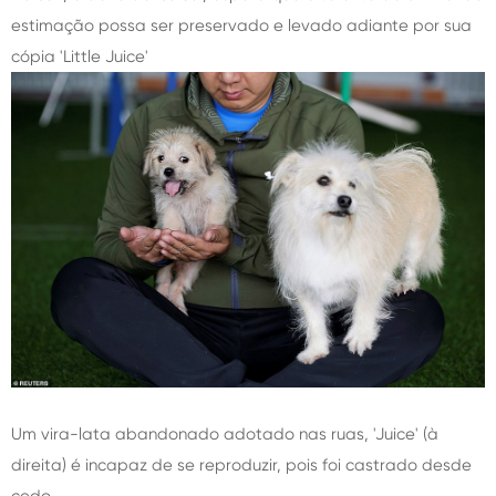
estimação possa ser preservado e levado adiante por sua
cópia 'Little Juice'
Um vira-lata abandonado adotado nas ruas, 'Juice' (à
direita) é incapaz de se reproduzir, pois foi castrado desde