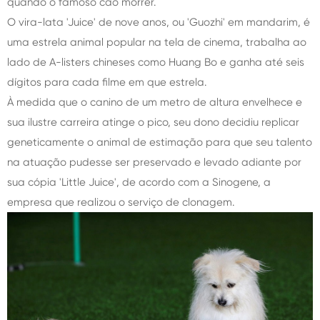
quando o famoso cão morrer.
O vira-lata 'Juice' de nove anos, ou 'Guozhi' em mandarim, é
uma estrela animal popular na tela de cinema, trabalha ao
lado de A-listers chineses como Huang Bo e ganha até seis
dígitos para cada filme em que estrela.
À medida que o canino de um metro de altura envelhece e
sua ilustre carreira atinge o pico, seu dono decidiu replicar
geneticamente o animal de estimação para que seu talento
na atuação pudesse ser preservado e levado adiante por
sua cópia 'Little Juice', de acordo com a Sinogene, a
empresa que realizou o serviço de clonagem.