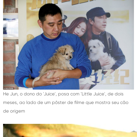
He Jun, o dono do 'Juice', posa com 'Little Juice', de dois
meses, ao lado de um pôster de filme que mostra seu cão
de origem