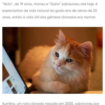
"Noto", de 19 anos, morreu e "Gaho" sobreviveu até hoje. A
expectativa de vida natural do gado era de cerca de 20
anos, então a vida útil dos gêmeos clonados era normal.
Kumlina, um rato clonado nascido em 2000, sobreviveu por