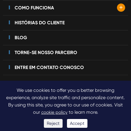
+
COMO FUNCIONA
HISTÓRIAS DO CLIENTE
BLOG
TORNE-SE NOSSO PARCEIRO
ENTRE EM CONTATO CONOSCO
We use cookies to offer you a better browsing
Direitos autorais©
2023 Sinogene Pet Cloning.
Todos os
experience, analyze site traffic and personalize content.
By using this site, you agree to our use of cookies. Visit
direitos reservados.
our
to learn more.
cookie policy
Sitemap
Política de Privacidade
Reject
Accept