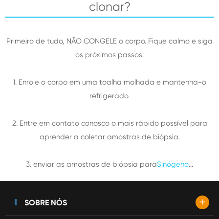
clonar?
Primeiro de tudo, NÃO CONGELE o corpo. Fique calmo e siga
os próximos passos:
1. Enrole o corpo em uma toalha molhada e mantenha-o
refrigerado.
2. Entre em contato conosco o mais rápido possível para
aprender a coletar amostras de biópsia.
3. enviar as amostras de biópsia para
Sinógeno
...
+
SOBRE NÓS