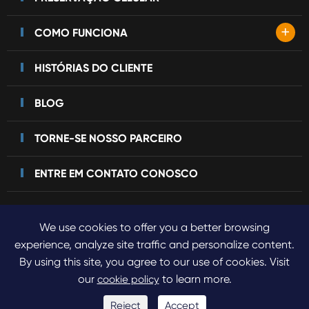
+
COMO FUNCIONA
HISTÓRIAS DO CLIENTE
BLOG
TORNE-SE NOSSO PARCEIRO
ENTRE EM CONTATO CONOSCO
We use cookies to offer you a better browsing
Direitos autorais©
2023 Sinogene Pet Cloning.
Todos os
experience, analyze site traffic and personalize content.
By using this site, you agree to our use of cookies. Visit
direitos reservados.
our
to learn more.
cookie policy
Sitemap
Política de Privacidade
Reject
Accept