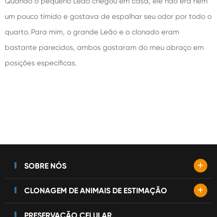
Quando o pequeno Leão chegou em casa, ele não era nem
um pouco tímido e gostava de espalhar seu odor por todo o
quarto. Para mim, o grande Leão e o clonado eram
bastante parecidos, ambos gostaram do meu abraço em
posições específicas.
+
SOBRE NÓS
+
CLONAGEM DE ANIMAIS DE ESTIMAÇÃO
PRESERVAÇÃO CELULAR